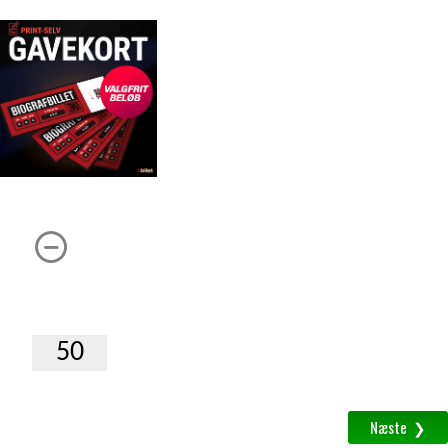
Gavekort
Indtast det ønskede beløb
i feltet nedenfor boksen
og vælg herefter antal
gavekort.
Gavekortene fremsendes
Antal
herefter pr. mail
1
som vedhæftetede PDF-
filer.
Beløb
(
50
-
2000
kr.
)
Minimumsbeløb pr.
á
kr.
gavekort kr. 50